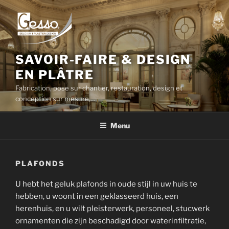
Ga
naar
de
inhoud
SAVOIR-FAIRE & DESIGN
EN PLÂTRE
Fabrication, pose sur chantier, restauration, design et
conception sur mesure,…
Menu
PLAFONDS
U hebt het geluk plafonds in oude stijl in uw huis te
hebben, u woont in een geklasseerd huis, een
herenhuis, en u wilt pleisterwerk, personeel, stucwerk
ornamenten die zijn beschadigd door waterinfiltratie,